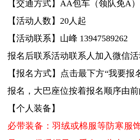
沁
【出发时间】2025/2/3 5:30（准
户
【集结地点】
外
登
第一集合点：5:30人民公园北门
高
第二集合点：5:40人禾大酒店门前
望
远
第三集合点：5:50京汉一期南门
，
第四集合点：5:55凯旋城南门
祭
祀
【风光等级】★★★
敖
包
【活动强度】
中低等强度、低度危
，