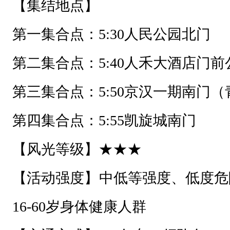
步
步
高
升
开
参加活动的朋友请仔细阅读下列各
年
要的麻烦
初
六
【活动主题】
登高祭敖包-
祈福吉祥
，
【活动组织】通辽户外运动协会、
跟
科
【活动日期】2025/2/3 5:30-19:00
尔