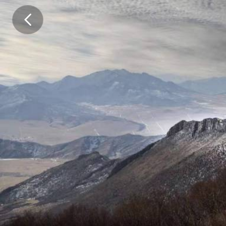
初
六
海
日
罕
，
无
花
只
有
寒
。