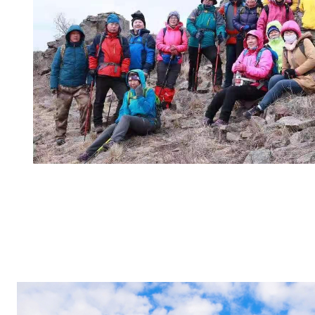
高
，
六
六
大
顺
，
在
这
一
天
登