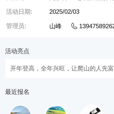
日
活动日期:
2025/02/03
之
计
管理员:
山峰
1394758926
在
于
活动亮点
晨
，
开年登高，全年兴旺，让爬山的人先富
一
年
之
最近报名
计
在