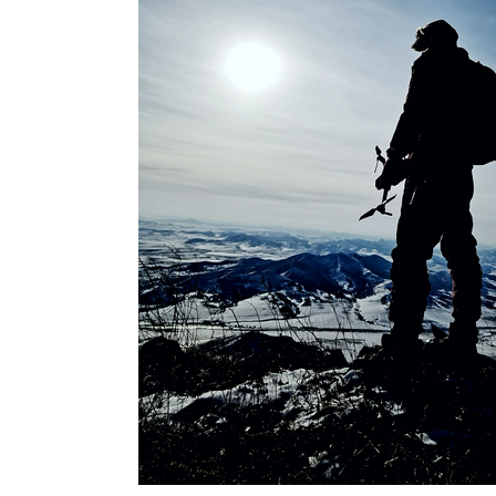
斤计较、挑三拣四、事多矫情，影
读
下
加；
列
2.本贴照片为往期图片，景色仅供
各
项
说
明
，
避
免
发
生