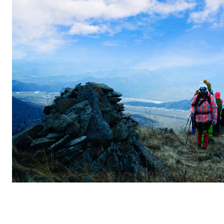
高
，
全
年
一
路
顺
发
！
每
年
的