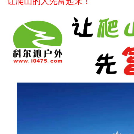
让爬山的人先富起来！
望
远
，
展
望
新
年
，
来
年
我
们