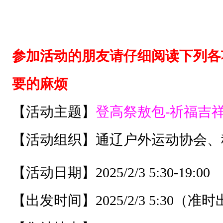
正
月
初
六
，
都
要
去
爬
山
，
寓
意