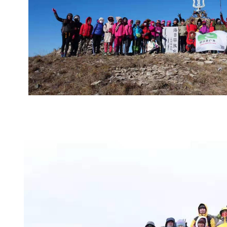
的
事
业
节
节
高
攀
！
正
月
初
六
登