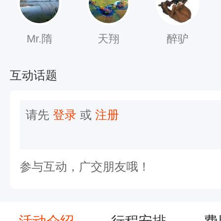
于
春
吾
Mr.隋
天翔
醉驴
尝
跂
互动话题
而
望
请先
登录
或
注册
矣
，
不
参与互动，广交朋友哦！
如
登
高