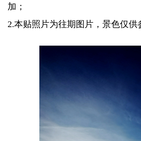
来
必带装备：羽绒或棉服等防寒服饰
！
只）、保暖帽子、手套、头巾、1
参
加
杯、双肩背包
活
选带装备：护膝、雪套、防寒、晕
动
的
具、纸巾、润唇膏以及其他自己所
朋
友
【温馨提示】
请
1.户外活动非旅游，所游玩之处
仔
细
没有购物、二次消费等套路，同时
阅