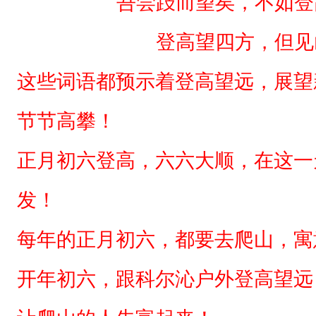
吾尝跂而望矣，不如登
山
与
登高望四方，但见
河
这些词语都预示着登高望远，展望
这
些
节节高攀！
词
语
正月初六登高，六六大顺，在这一
都
发！
预
示
每年的正月初六，都要去爬山，寓
着
开年初六，跟科尔沁户外登高望远
登
高