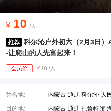
迎
风
淬
10
¥
/人
傲
骨
科尔沁户外初六（2月3日）
推荐
，
-让爬山的人先富起来！
登
高
会员价
¥
10
/人
尤
望
远
集合地:
内蒙古 通辽 科尔沁 人
。
一
目的地:
内蒙古 通辽 扎鲁特旗 