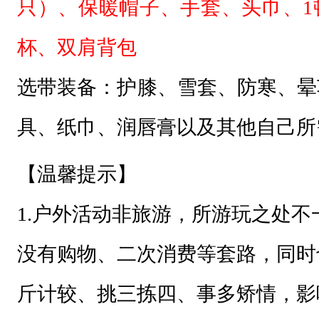
16-60岁身体健康人群
这
一
【交通方式】AA包车（领队免A）
年
【活动人数】20人起
，
让
【活动联系】山峰 13947589262
爬
报名后联系活动联系人加入微信活
山
的
【报名方式】点击最下方“我要报
人
报名，大巴座位按着报名顺序由前
先
富
【个人装备】
起