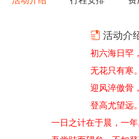
活动介绍
行程安排
费
之
博
见
活动介
也
登
初六海日罕
高
无花只有寒
望
四
迎风淬傲骨
方
登高尤望远
，
但
一日之计在于晨，一年
见